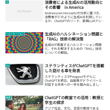
消費者による生成AIの活用動向と
AI
その影響 in America
Andreessen Horowitzの分析に基づき、
消費者がどのように生成AIを利用してい
るか、ChatGPTのリード、新興LLMアシス
タントの台頭、およびモバイルアプリの
将来性についての洞察を提供します。
生成AIのハルシネーション問題と
ハルシネーション
「RAG」技術の解決策
生成AIが直面するハルシネーション問題
と、それを解決するための「RAG」技術
についての解説。
ステランティスがChatGPTを搭載
EU
した話せる車を発表
ステランティスがPeugeotモデルに
ChatGPTを統合。自動車がドライバーと
対話する未来への一歩を踏み出しまし
た。
ChatGPTの教室での活用：教授と
教育
学生の探求
アジア社会、文化、言語の教授である