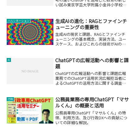
い試み東京学芸大学附属小金井小学校で
は、生成AIを使った教育の新しいアプロ
ーチが試みられています。この授業で
は、子供たちが直接生成AIを使用するの
生成AIの進化：RAGとファインチ
ハルシネーション
ではなく...
ューニングの重要性
生成AIの現状と課題、RAGとファインチ
ューニングの基本概念、実装方法、ユー
スケース、およびこれらの技術がAIの未
来にもたらす展望を解説します。
ChatGPTの広報活動への影響と課
AI
題
ChatGPTの広報活動への影響と課題広報
業務でのChatGPT活用状況広報担当者に
よるChatGPTの活用方法に関する調査に
よると、主な用途は以下の通りです。 社
内報の作成：27.8% 商品パッケージの文
章作成：27.8% プレゼンテーシ...
公務員業務の専用ChatGPT「マサ
行政
ルくん」の概要と活用
公務員専用ChatGPT「マサルくん」の特
徴、利用方法、及び行政DXへの貢献につ
いての詳細な解説。