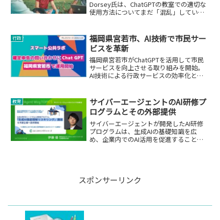
Dorsey氏は、ChatGPTの教室での適切な
使用方法についてまだ「混乱」している
と述べています。
福岡県宮若市、AI技術で市民サー
行政
ビスを革新
福岡県宮若市がChatGPTを活用して市民
サービスを向上させる取り組みを開始。
AI技術による行政サービスの効率化と品
質向上を目指す。
サイバーエージェントのAI研修プ
教育
ログラムとその外部提供
サイバーエージェントが開発したAI研修
プログラムは、生成AIの基礎知識を広
め、企業内でのAI活用を促進することを
目的としています。
スポンサーリンク