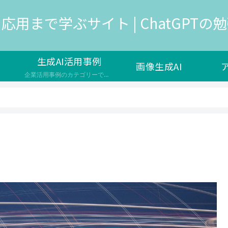
応用まで学ぶサイト | ChatGPTの勉強
生成AI活用事例
画像生成AI
企業活用事例のカテゴリーです。生成AIは、人工知能の一種で、新しいデータやコンテンツを生成する能力を持つAIのことを指し、様々な企業で新サービスの開発や自社の業務効率化で導入が検討されています。 生成AIのメリットや効果 ユーザーの満足度やエンゲージメントを高める コストや時間の削減や品質の向上を実現する 新しい価値やイノベーションを生み出す 生成AIの課題や注意点 生成AIの出力の信頼性や公平性…