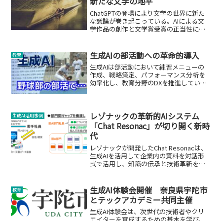
新たな文学の地平
ChatGPTの登場により文学の世界に新た
な議論が巻き起こっている。AIによる文
学作品の創作と文学賞受賞の正当性につ
いて探る。
生成AIの部活動への革命的導入
教育
生成AIは部活動において練習メニューの
作成、戦略策定、パフォーマンス分析を
効率化し、教育分野のDXを推進していま
す。
レゾナックの革新的AIシステム
生成AI活用事例
「Chat Resonac」が切り開く新時
代
レゾナックが開発したChat Resonacは、
生成AIを活用して企業内の資料を対話形
式で活用し、知識の伝承と技術革新を促
進します。
生成AI体験会開催 奈良県宇陀市
教育
とテックアカデミー共同主催
生成AI体験会は、次世代の技術者やクリ
エイターを育成するための基本を学び、