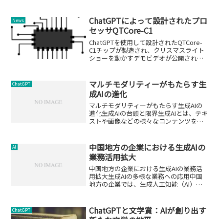
掘り下げます。
ChatGPTによって設計されたプロ
News
セッサQTCore-C1
ChatGPTを使用して設計されたQTCore-
C1チップが製造され、クリスマスライト
ショーを動かすデモビデオが公開され
た。
マルチモダリティーがもたらす生
ChatGPT
成AIの進化
マルチモダリティーがもたらす生成AIの
進化生成AIの台頭と限界生成AIとは、テキ
ストや画像などの様々なコンテンツを自
動的に生成する人工知能（AI）のことで
ある。 生成AIは、世界の創造物を再現す
ることで、人々の想像力を刺激してい
中国地方の企業における生成AIの
AI
る。生成AI...
業務活用拡大
中国地方の企業における生成AIの業務活
用拡大生成AIの多様な業務への応用中国
地方の企業では、生成人工知能（AI）を
業務に活用する動きが広がっています。
文書作成の効率化だけでなく、工場の労
災ゼロを目指す現場での質問に答えるア
ChatGPTと文学賞：AIが創り出す
ChatGPT
プリの開発や、学校...