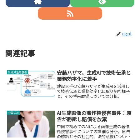
cgpt
関連記事
安藤ハザマ、生成AIで技術伝承と
生成AI活用事例
業務効率化に着手
建設大手の安藤ハザマが生成AIを活用し
て技術伝承と業務効率化に取り組む様子
と、その将来展望についての分析。
AI生成画像の著作権侵害事件：原
中国のAI
告が勝訴し賠償を放棄
中国で初めてのAIによる画像生成の著作
権侵害事件についての詳細な分析。原告
の勝訴とその社会的、法的意義について