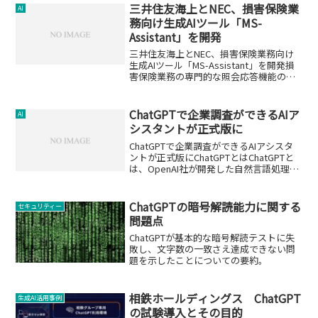
三井住友海上とNEC、損害保険業
AI
務向け生成AIツール「MS-
Assistant」を開発
三井住友海上とNEC、損害保険業務向け
生成AIツール「MS-Assistant」を開発損
害保険業務の専門的な照会応答機能の追
加三井住友海上火災保険株式会社と日本
電気株式会社（NEC）は、損害保険の商
品規定や事務手続ルールに関する照会等
ChatGPTで企業調査ができるAIア
AI
を自動...
シスタントが正式版に
ChatGPTで企業調査ができるAIアシスタ
ントが正式版にChatGPTとはChatGPTと
は、OpenAI社が開発した自然言語処理の
技術です。ChatGPTは、人間と自然な会
話ができるように訓練されたAIで、さま
ざまな質問に答えたり、話題...
ChatGPTの暗号解読能力に関する
セキュリティー
問題点
ChatGPTが基本的な暗号解読テストに失
敗し、文字数の一致さえ達成できない問
題を示したことについての要約。
相鉄ホールディングス ChatGPT
生成AI活用事例
の試験導入とその目的