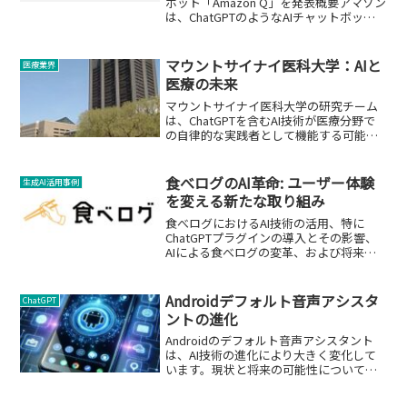
ボット「Amazon Q」を発表概要アマゾン
は、ChatGPTのようなAIチャットボット
「Amazon Q」を発表しました。この新し
いAIアシスタントは、ビジネスユーザー
向けに開発され、AWS（...
マウントサイナイ医科大学：AIと
医療業界
医療の未来
マウントサイナイ医科大学の研究チーム
は、ChatGPTを含むAI技術が医療分野で
の自律的な実践者として機能する可能性
を示しています。
食べログのAI革命: ユーザー体験
生成AI活用事例
を変える新たな取り組み
食べログにおけるAI技術の活用、特に
ChatGPTプラグインの導入とその影響、
AIによる食べログの変革、および将来展
望について。
Androidデフォルト音声アシスタ
ChatGPT
ントの進化
Androidのデフォルト音声アシスタント
は、AI技術の進化により大きく変化して
います。現状と将来の可能性について詳
しく解説します。