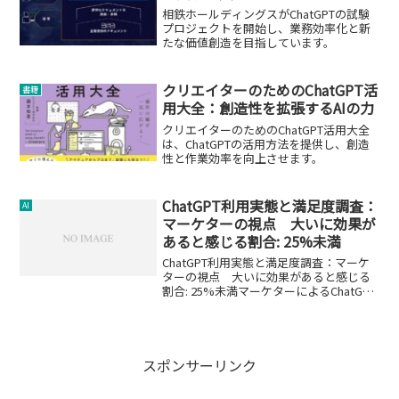
相鉄ホールディングスがChatGPTの試験
プロジェクトを開始し、業務効率化と新
たな価値創造を目指しています。
クリエイターのためのChatGPT活
書籍
用大全：創造性を拡張するAIの力
クリエイターのためのChatGPT活用大全
は、ChatGPTの活用方法を提供し、創造
性と作業効率を向上させます。
ChatGPT利用実態と満足度調査：
AI
マーケターの視点 大いに効果が
あると感じる割合: 25%未満
ChatGPT利用実態と満足度調査：マーケ
ターの視点 大いに効果があると感じる
割合: 25%未満マーケターによるChatGPT
の利用状況NOVEL株式会社が行った
「ChatGPT利用実態調査」の結果がPR
TIMESで公開されました。この調...
スポンサーリンク