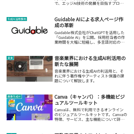
で、エッジAI技術の発展を目指すプロジ
ェクトです。
Guidable AIによる求人ページ作
生成AI活用事例
成の革新
Guidable株式会社がChatGPTを活用した
「Guidable AI」を公開。採用担当者の作
業時間を大幅に短縮し、多言語対応の求
人ページを自動生成します。
音楽業界における生成AI利活用の
音楽
新たな展開
音楽業界における生成AIの利活用と、そ
れに伴う著作権やアーティスト保護の課
題について解説します。
Canva（キャンバ）：多機能ビジ
画像生成AI
ュアルツールキット
Canvaは、無料で利用できるオンライン
のビジュアルツールキットです。Canvaの
特徴、サービス、主な機能について詳し
く解説します。