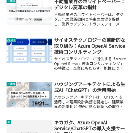
不動産業界のホワイトペーパー：
不動産
デジタル変革の指針
不動産業界のホワイトペーパーは、デジ
タル化の最新動向と将来の展望を提供
し、業界のデジタルトランスフォーメー
ションを支援します。
サイオステクノロジーの革新的な
Azure
取り組み：Azure OpenAI Service
技術コンサルティング
サイオステクノロジーが提供する「Azure
OpenAI Service技術コンサルティング」
の特徴と、企業にもたらす可能性につい
て詳しく解説します。
ハウジングアーキテクトによる生
不動産
成AI「ChatGPT」の活用開始
ハウジングアーキテクトは、ChatGPTを
活用した建築設計業務を開始し、建築業
界の効率化と持続可能な建築への取り組
みを進めています。
キカガク、Azure OpenAI
AI
Service/ChatGPTの導入支援サー