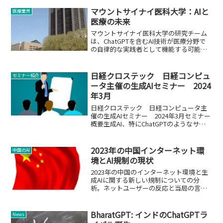
マウントサイナイ医科大学：AIと
医療業界
医療の未来
マウントサイナイ医科大学の研究チーム
は、ChatGPTを含むAI技術が医療分野で
の自律的な実践者として機能する可能性
を示しています。
日経クロステック 日経コンピュ
セミナー紹介
ータ主催の生成AIセミナー 2024
年3月
日経クロステック 日経コンピュータ主
催の生成AIセミナー 2024年3月セミナー
概要生成AI、特にChatGPTのようなサー
ビスが、企業のオフィス業務に革命をも
たらしています。しかし、これらの技術
は情報漏洩や法的リスクなどの課題も抱
2023年の中国インターネット環
中国のAI
えていま...
境とAI規制の現状
2023年の中国のインターネット環境と生
成AIに関する新しい規制についての分
析。ネットユーザーの反応と当局の言論
統制の問題を解説。
BharatGPT: インドのChatGPTラ
News