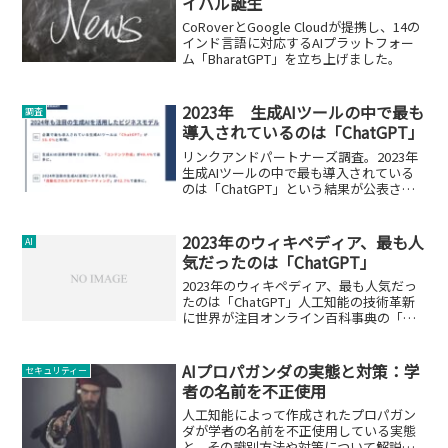
イバル誕生
CoRoverとGoogle Cloudが提携し、14の
インド言語に対応するAIプラットフォー
ム「BharatGPT」を立ち上げました。
2023年 生成AIツールの中で最も
調査
導入されているのは「ChatGPT」
リンクアンドパートナーズ調査。2023年
生成AIツールの中で最も導入されている
のは「ChatGPT」という結果が公表され
ました。
2023年のウィキペディア、最も人
AI
気だったのは「ChatGPT」
2023年のウィキペディア、最も人気だっ
たのは「ChatGPT」人工知能の技術革新
に世界が注目オンライン百科事典の「ウ
ィキペディア」で2023年に最も閲覧され
たページ上位25件が発表されました。そ
の中で、最も人気だったのは、米オープ
AIプロパガンダの実態と対策：学
セキュリティー
ンAI社...
者の名前を不正使用
人工知能によって作成されたプロパガン
ダが学者の名前を不正使用している実態
と、その識別方法や対策について解説し