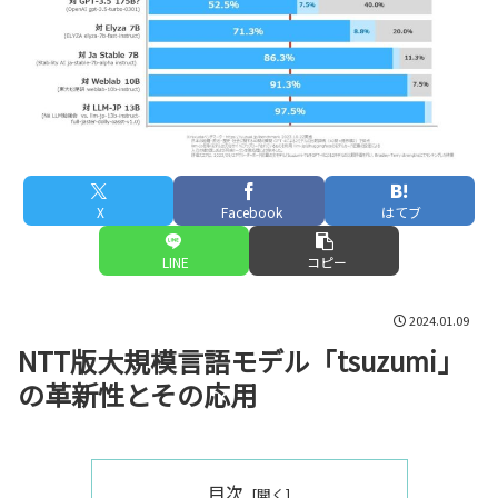
X
Facebook
はてブ
LINE
コピー
2024.01.09
NTT版大規模言語モデル「tsuzumi」
の革新性とその応用
目次