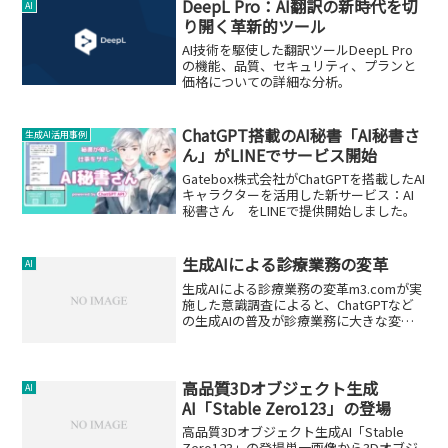
DeepL Pro：AI翻訳の新時代を切
AI
り開く革新的ツール
AI技術を駆使した翻訳ツールDeepL Pro
の機能、品質、セキュリティ、プランと
価格についての詳細な分析。
ChatGPT搭載のAI秘書「AI秘書さ
生成AI活用事例
ん」がLINEでサービス開始
Gatebox株式会社がChatGPTを搭載したAI
キャラクターを活用した新サービス：AI
秘書さん をLINEで提供開始しました。
生成AIによる診療業務の変革
AI
生成AIによる診療業務の変革m3.comが実
施した意識調査によると、ChatGPTなど
の生成AIの普及が診療業務に大きな変化
をもたらすと考えられています。この調
査は、医師会員837人を対象に行われ、そ
のうち45.4％（380人）が「業務効率...
高品質3Dオブジェクト生成
AI
AI「Stable Zero123」の登場
高品質3Dオブジェクト生成AI「Stable
Zero123」の登場単一画像から3Dオブジ