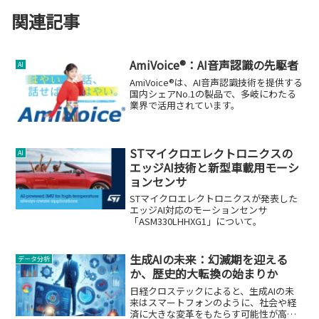
関連記事
AmiVoice®：AI音声認識の先駆者
AI
AmiVoice®は、AI音声認識技術を提供する
国内シェアNo.1の製品で、多岐にわたる
業界で活用されています。
STマイクロエレクトロニクスの
AI
エッジAI技術と新型車載用モーシ
ョンセンサ
STマイクロエレクトロニクスが発表した
エッジAI対応のモーションセンサ
「ASM330LHHXG1」について。
生成AIの未来：幻滅期を迎える
データ分析
か、歴史的大転換の始まりか
日経クロステックによると、生成AIの未
来はスマートフォンのように、社会や経
済に大きな変革をもたらす可能性が高い