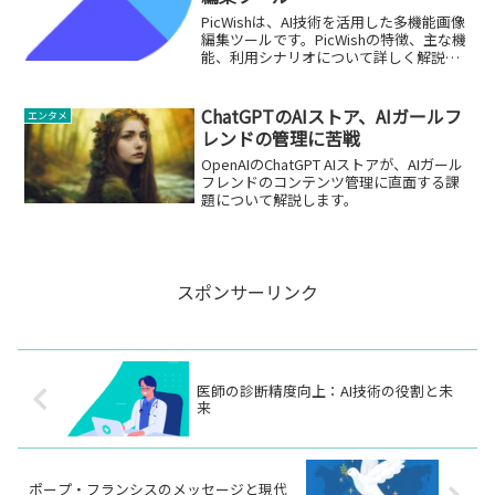
PicWishは、AI技術を活用した多機能画像
編集ツールです。PicWishの特徴、主な機
能、利用シナリオについて詳しく解説し
ます。
ChatGPTのAIストア、AIガールフ
エンタメ
レンドの管理に苦戦
OpenAIのChatGPT AIストアが、AIガール
フレンドのコンテンツ管理に直面する課
題について解説します。
スポンサーリンク
医師の診断精度向上：AI技術の役割と未
来
ポープ・フランシスのメッセージと現代