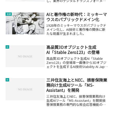
し、業界のデジタルトランスフォーメー
ションを支援します。
AIと著作権の新時代：ミッキーマ
法律
ウスのパブリックドメイン化
1928年のミッキーマウスがパブリックド
メイン化し、AI技術と著作権の関係に新
たな局面が生まれました。
高品質3Dオブジェクト生成
AI
AI「Stable Zero123」の登場
高品質3Dオブジェクト生成AI「Stable
Zero123」の登場単一画像から3Dオブジ
ェクトを生成するAI技術Stability AI Japan
株式会社は、単一画像から高品質の3Dオ
ブジェクトを生成できる画像生成AIモデ
ル「Stabl...
三井住友海上とNEC、損害保険業
AI
務向け生成AIツール「MS-
Assistant」を開発
三井住友海上とNEC、損害保険業務向け
生成AIツール「MS-Assistant」を開発損
害保険業務の専門的な照会応答機能の追
加三井住友海上火災保険株式会社と日本
電気株式会社（NEC）は、損害保険の商