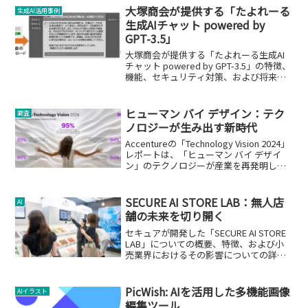
品規定や事務手続ルールに関する照会等
大塚商会が提供する「たよれーる
生成AI活用事例
を自動...
生成AIチャット powered by
GPT-3.5」
大塚商会が提供する「たよれーる生成AI
チャット powered by GPT-3.5」の特徴、
機能、セキュリティ対策、および将来の
展望について詳しく解説します。
ヒューマン バイ デザイン：テク
調査
ノロジーが生み出す新時代
Accentureの「Technology Vision 2024」
レポートは、「ヒューマン バイ デザイ
ン」のテクノロジーが産業を再発明し、
リーダーシップを再定義することを示唆
しています。
SECURE AI STORE LAB：無人店
AI
舗の未来を切り開く
セキュアが開発した「SECURE AI STORE
LAB」についての概要、特徴、および小
売業界におけるその影響についての詳細
解説。
PicWish: AIを活用した多機能画像
AIイラスト
編集ツール